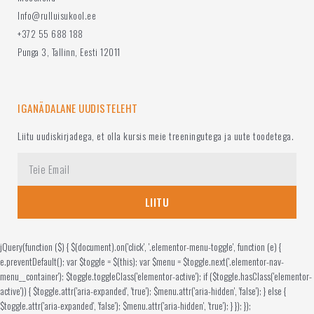
Info@rulluisukool.ee
+372 55 688 188
Punga 3, Tallinn, Eesti 12011
IGANÄDALANE UUDISTELEHT
Liitu uudiskirjadega, et olla kursis meie treeningutega ja uute toodetega.
LIITU
jQuery(function ($) { $(document).on('click', '.elementor-menu-toggle', function (e) {
e.preventDefault(); var $toggle = $(this); var $menu = $toggle.next('.elementor-nav-
menu__container'); $toggle.toggleClass('elementor-active'); if ($toggle.hasClass('elementor-
active')) { $toggle.attr('aria-expanded', 'true'); $menu.attr('aria-hidden', 'false'); } else {
$toggle.attr('aria-expanded', 'false'); $menu.attr('aria-hidden', 'true'); } }); });