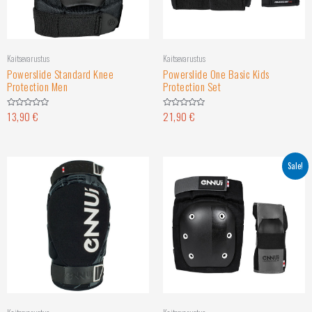
Kaitsevarustus
Kaitsevarustus
Powerslide Standard Knee
Powerslide One Basic Kids
Protection Men
Protection Set
13,90
€
21,90
€
Hinnanguga
Hinnanguga
0
0
/
/
5
5
Sale!