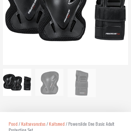
Pood
/
Kaitsevarustus
/
Kaitsmed
/ Powerslide One Basic Adult
Protection Set