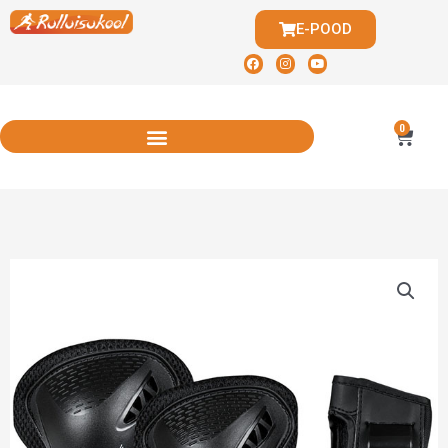
E-POOD
0