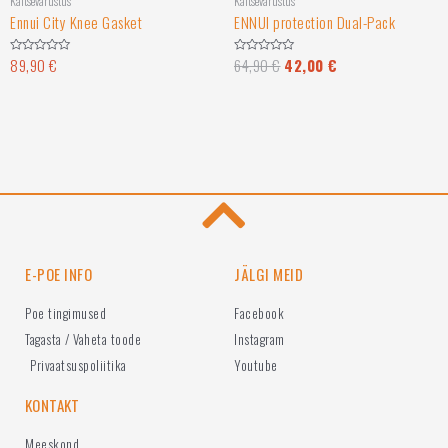
Kaitsevarustus
Kaitsevarustus
Ennui City Knee Gasket
ENNUI protection Dual-Pack
89,90
€
64,90
€
42,00
€
Hinnanguga
Hinnanguga
0
0
/
/
5
5
E-POE INFO
JÄLGI MEID
Poe tingimused
Facebook
Tagasta / Vaheta toode
Instagram
Privaatsuspoliitika
Youtube
KONTAKT
Meeskond