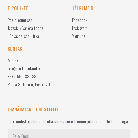
E-POE INFO
JÄLGI MEID
Poe tingimused
Facebook
Tagasta / Vaheta toode
Instagram
Privaatsuspoliitika
Youtube
KONTAKT
Meeskond
Info@rulluisukool.ee
+372 55 688 188
Punga 3, Tallinn, Eesti 12011
IGANÄDALANE UUDISTELEHT
Liitu uudiskirjadega, et olla kursis meie treeningutega ja uute toodetega.