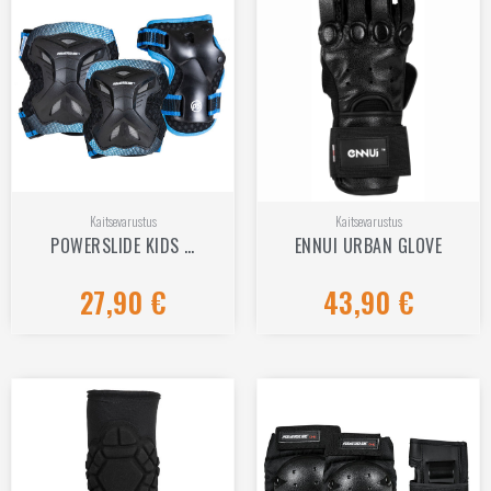
Kaitsevarustus
Kaitsevarustus
POWERSLIDE KIDS …
ENNUI URBAN GLOVE
27,90
€
43,90
€
Hinnanguga
Hinnanguga
0
0
/
/
5
5