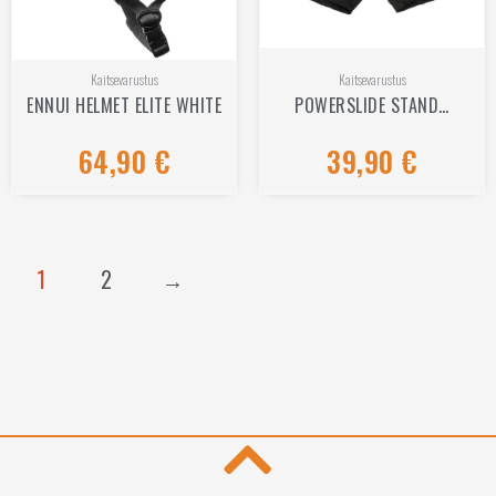
Kaitsevarustus
Kaitsevarustus
ENNUI HELMET ELITE WHITE
POWERSLIDE STAND…
64,90
€
39,90
€
Hinnanguga
Hinnanguga
0
0
/
/
5
5
1
2
→