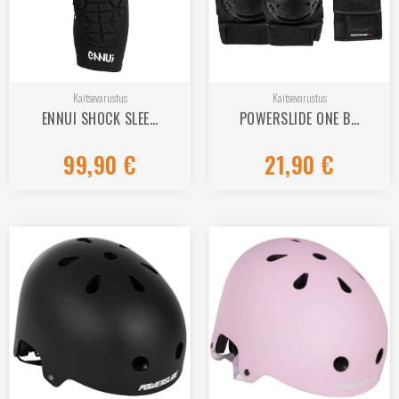
Kaitsevarustus
Kaitsevarustus
ENNUI SHOCK SLEE…
POWERSLIDE ONE B…
99,90
€
21,90
€
Hinnanguga
Hinnanguga
0
0
/
/
5
5