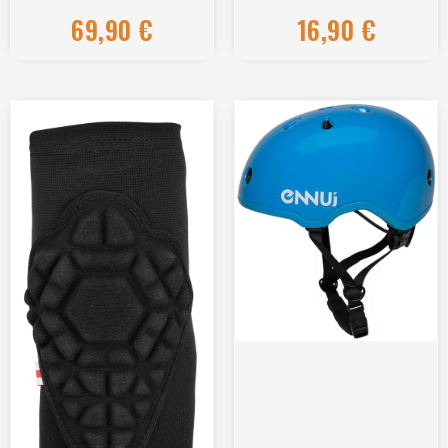
69,90
€
16,90
€
Hinnanguga
Hinnanguga
0
0
/
/
5
5