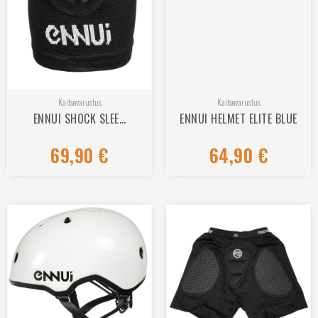
Kaitsevarustus
Kaitsevarustus
ENNUI SHOCK SLEE…
ENNUI HELMET ELITE BLUE
69,90
€
64,90
€
Hinnanguga
Hinnanguga
0
0
/
/
5
5