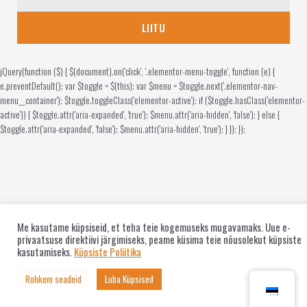
LIITU
jQuery(function ($) { $(document).on('click', '.elementor-menu-toggle', function (e) {
e.preventDefault(); var $toggle = $(this); var $menu = $toggle.next('.elementor-nav-
menu__container'); $toggle.toggleClass('elementor-active'); if ($toggle.hasClass('elementor-
active')) { $toggle.attr('aria-expanded', 'true'); $menu.attr('aria-hidden', 'false'); } else {
$toggle.attr('aria-expanded', 'false'); $menu.attr('aria-hidden', 'true'); } }); });
Me kasutame küpsiseid, et teha teie kogemuseks mugavamaks. Uue e-
privaatsuse direktiivi järgimiseks, peame küsima teie nõusolekut küpsiste
kasutamiseks.
Küpsiste Poliitika
Rohkem seadeid
Luba Küpsised