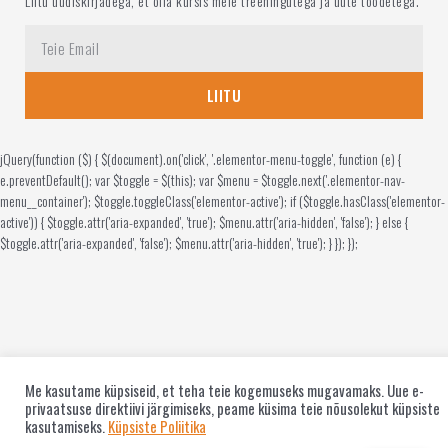
Liitu uudiskirjadega, et olla kursis meie treeningutega ja uute toodetega.
LIITU
jQuery(function ($) { $(document).on('click', '.elementor-menu-toggle', function (e) {
e.preventDefault(); var $toggle = $(this); var $menu = $toggle.next('.elementor-nav-
menu__container'); $toggle.toggleClass('elementor-active'); if ($toggle.hasClass('elementor-
active')) { $toggle.attr('aria-expanded', 'true'); $menu.attr('aria-hidden', 'false'); } else {
$toggle.attr('aria-expanded', 'false'); $menu.attr('aria-hidden', 'true'); } }); });
Me kasutame küpsiseid, et teha teie kogemuseks mugavamaks. Uue e-
privaatsuse direktiivi järgimiseks, peame küsima teie nõusolekut küpsiste
kasutamiseks.
Küpsiste Poliitika