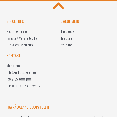
E-POE INFO
JÄLGI MEID
Poe tingimused
Facebook
Tagasta / Vaheta toode
Instagram
Privaatsuspoliitika
Youtube
KONTAKT
Meeskond
Info@rulluisukool.ee
+372 55 688 188
Punga 3, Tallinn, Eesti 12011
IGANÄDALANE UUDISTELEHT