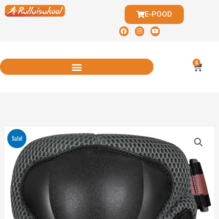
E-POOD
0
Sale!