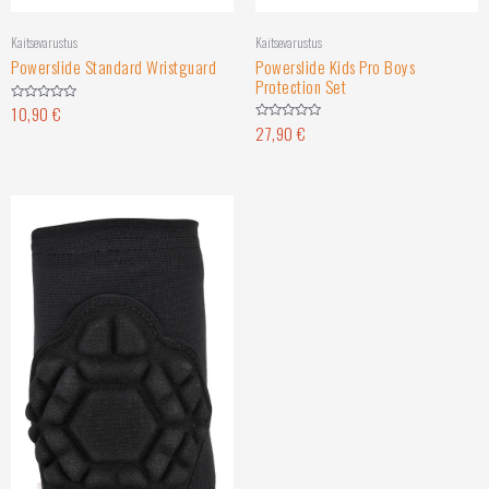
Kaitsevarustus
Kaitsevarustus
Powerslide Kids Pro Boys
Powerslide Standard Wristguard
Protection Set
10,90
€
Hinnanguga
0
27,90
€
Hinnanguga
/
0
5
/
5