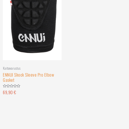
Kaitsevarustus
ENNUI Shock Sleeve Pro Elbow
Gasket
69,90
€
Hinnanguga
0
/
5