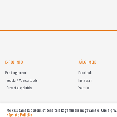
/
/
5
5
E-POE INFO
JÄLGI MEID
Poe tingimused
Facebook
Tagasta / Vaheta toode
Instagram
Privaatsuspoliitika
Youtube
Me kasutame küpsiseid, et teha teie kogemuseks mugavamaks. Uue e-privaa
jQuery(function ($) { $(document).on('click', '.elementor-menu-toggle', function (e) 
Küpsiste Poliitika