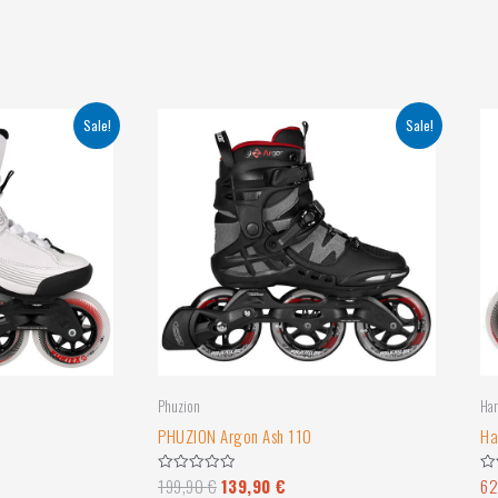
Sale!
Sale!
Phuzion
Har
PHUZION Argon Ash 110
Ha
199,90
€
139,90
€
62
Hinnanguga
Hi
0
0