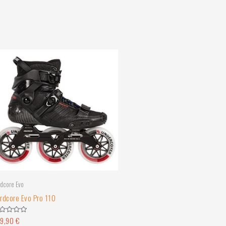
dcore Evo
rdcore Evo Pro 110
9,90
€
nnanguga