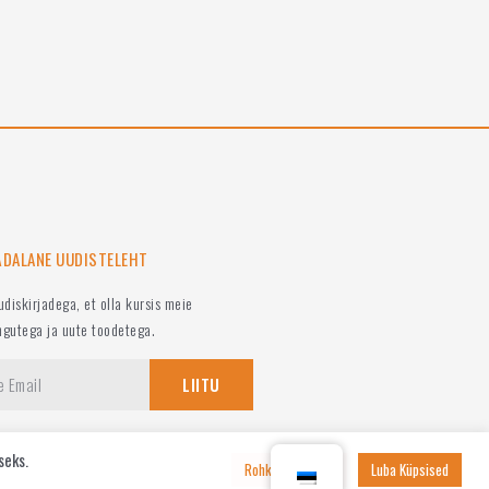
ÄDALANE UUDISTELEHT
uudiskirjadega, et olla kursis meie
ngutega ja uute toodetega.
LIITU
seks.
menu__container'); $toggle.toggleClass('elementor-active'); if
Rohkem seadeid
Luba Küpsised