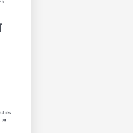
125
T
est üks
l on