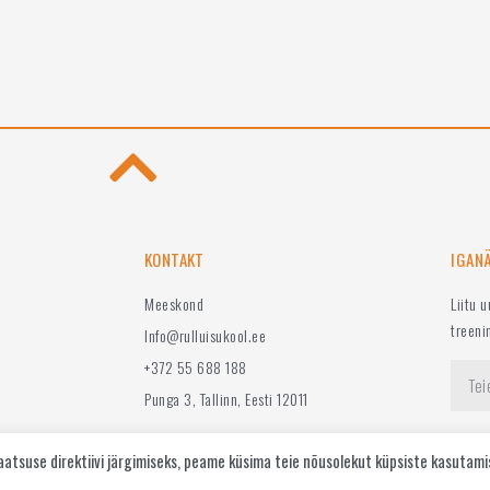
/
/
5
5
KONTAKT
IGAN
Meeskond
Liitu 
treeni
Info@rulluisukool.ee
+372 55 688 188
Punga 3, Tallinn, Eesti 12011
tsuse direktiivi järgimiseks, peame küsima teie nõusolekut küpsiste kasutami
{ e.preventDefault(); var $toggle = $(this); var $menu = $toggle.next('.elementor-nav-