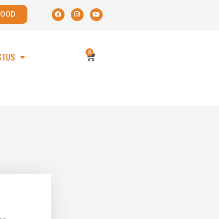
POOD
0
STUS