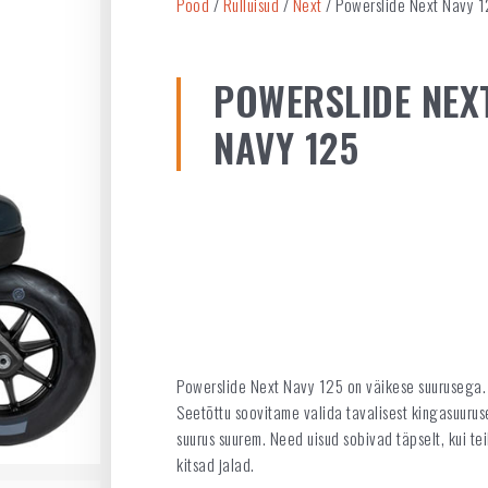
Pood
/
Rulluisud
/
Next
/ Powerslide Next Navy 
POWERSLIDE NEX
NAVY 125
Powerslide Next Navy 125 on väikese suurusega.
Seetõttu soovitame valida tavalisest kingasuurus
suurus suurem. Need uisud sobivad täpselt, kui tei
kitsad jalad.