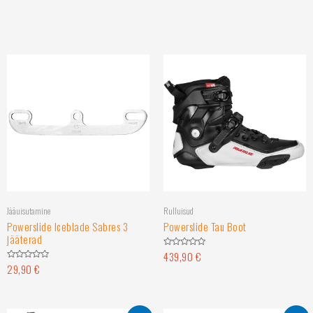
Jääuisutamine
Rulluisud
Powerslide Iceblade Sabres 3
Powerslide Tau Boot
jääterad
439,90
€
Hinnanguga
0
29,90
€
Hinnanguga
/
0
5
/
5