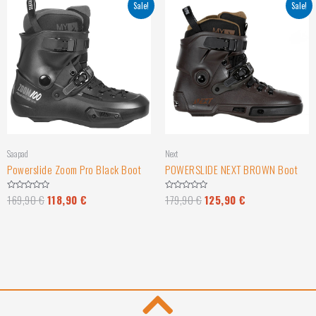
Sale!
Sale!
Saapad
Next
Powerslide Zoom Pro Black Boot
POWERSLIDE NEXT BROWN Boot
169,90
€
118,90
€
179,90
€
125,90
€
Hinnanguga
Hinnanguga
0
0
/
/
5
5