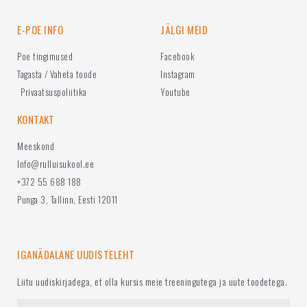
E-POE INFO
JÄLGI MEID
Poe tingimused
Facebook
Tagasta / Vaheta toode
Instagram
Privaatsuspoliitika
Youtube
KONTAKT
Meeskond
Info@rulluisukool.ee
+372 55 688 188
Punga 3, Tallinn, Eesti 12011
IGANÄDALANE UUDISTELEHT
Liitu uudiskirjadega, et olla kursis meie treeningutega ja uute toodetega.