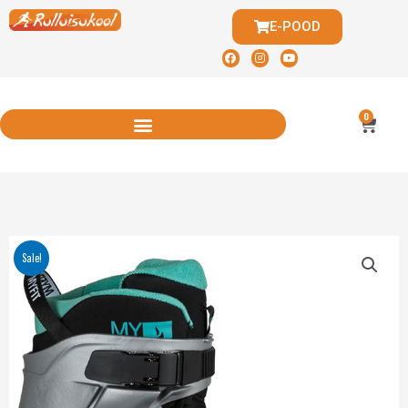
E-POOD
0
Sale!