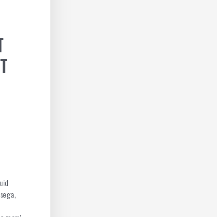
T
T
uid
usega,