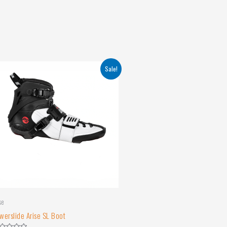
Sale!
se
werslide Arise SL Boot