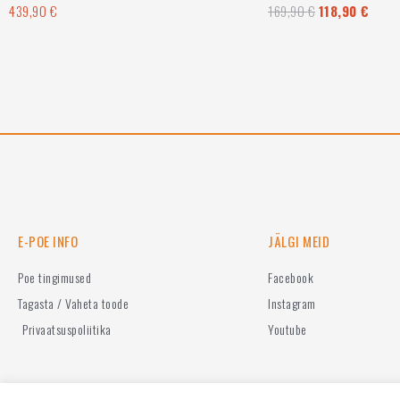
439,90
€
169,90
€
118,90
€
Hinnanguga
Hinnanguga
0
0
/
/
5
5
E-POE INFO
JÄLGI MEID
Poe tingimused
Facebook
Tagasta / Vaheta toode
Instagram
Privaatsuspoliitika
Youtube