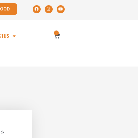
POOD
0
STUS
ack