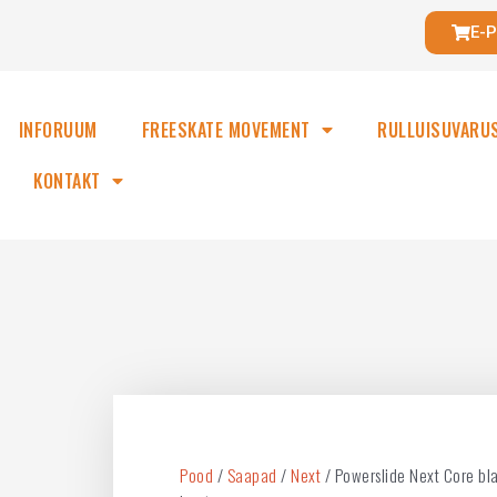
E-
INFORUUM
FREESKATE MOVEMENT
RULLUISUVARU
KONTAKT
Pood
/
Saapad
/
Next
/ Powerslide Next Core bl