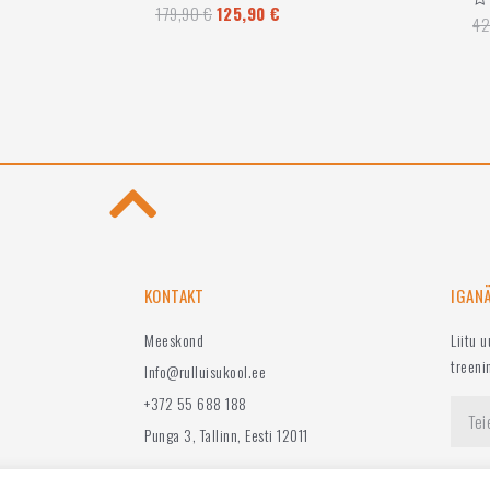
179,90
€
125,90
€
Hinnanguga
42
Hi
0
0
/
/
5
5
KONTAKT
IGAN
Meeskond
Liitu 
treeni
Info@rulluisukool.ee
+372 55 688 188
Punga 3, Tallinn, Eesti 12011