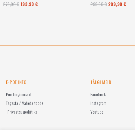
275,90
€
193,90
€
299,90
€
209,90
€
Hinnanguga
Hinnanguga
0
0
/
/
5
5
E-POE INFO
JÄLGI MEID
Poe tingimused
Facebook
Tagasta / Vaheta toode
Instagram
Privaatsuspoliitika
Youtube