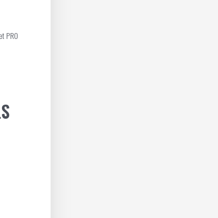
et PRO
LS