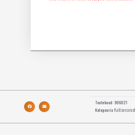
Tootekood:
906021
Kaitsevarus
Kategooria