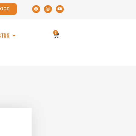
POOD
0
STUS