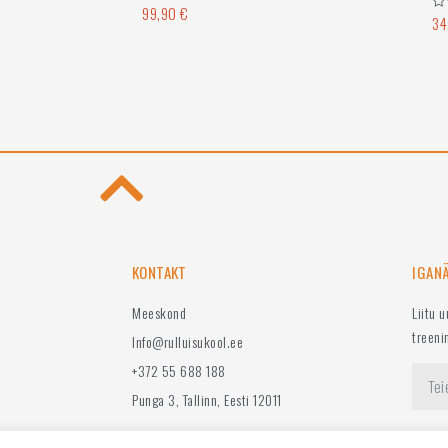
99,90
€
Hinnanguga
34
Hi
0
0
/
/
5
5
KONTAKT
IGAN
Meeskond
Liitu 
treeni
Info@rulluisukool.ee
+372 55 688 188
Punga 3, Tallinn, Eesti 12011