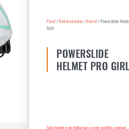
Pood
/
Kaitsevarustus
/
Kiivrid
/ Powerslide Helm
Girls
POWERSLIDE
HELMET PRO GIR
Seda toodet ei ole hetkel laos ja pole seetõttu saadaval.