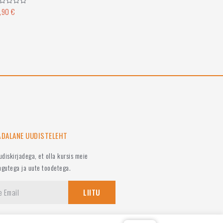
,90
€
nnanguga
ÄDALANE UUDISTELEHT
uudiskirjadega, et olla kursis meie
ngutega ja uute toodetega.
LIITU