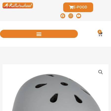
E-POOD
0