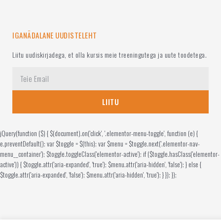
IGANÄDALANE UUDISTELEHT
Liitu uudiskirjadega, et olla kursis meie treeningutega ja uute toodetega.
LIITU
jQuery(function ($) { $(document).on('click', '.elementor-menu-toggle', function (e) {
e.preventDefault(); var $toggle = $(this); var $menu = $toggle.next('.elementor-nav-
menu__container'); $toggle.toggleClass('elementor-active'); if ($toggle.hasClass('elementor-
active')) { $toggle.attr('aria-expanded', 'true'); $menu.attr('aria-hidden', 'false'); } else {
$toggle.attr('aria-expanded', 'false'); $menu.attr('aria-hidden', 'true'); } }); });