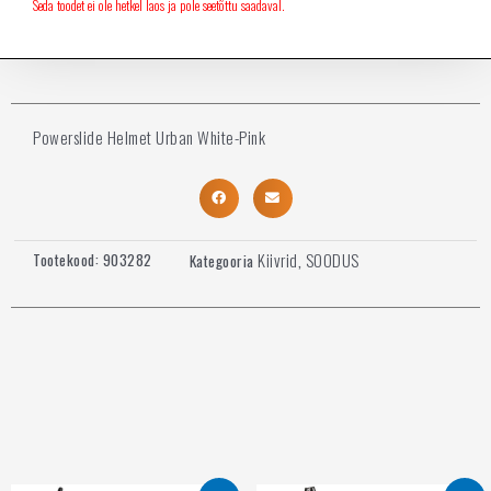
Seda toodet ei ole hetkel laos ja pole seetõttu saadaval.
Powerslide Helmet Urban White-Pink
Kiivrid
SOODUS
Tootekood:
903282
Kategooria
,