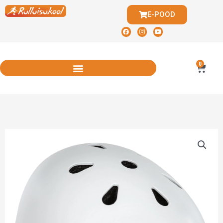
E-POOD
0