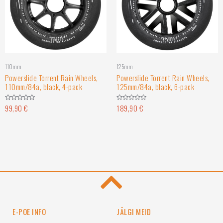
110mm
125mm
Powerslide Torrent Rain Wheels,
Powerslide Torrent Rain Wheels,
110mm/84a, black, 4-pack
125mm/84a, black, 6-pack
99,90
€
189,90
€
Hinnanguga
Hinnanguga
0
0
/
/
5
5
E-POE INFO
JÄLGI MEID