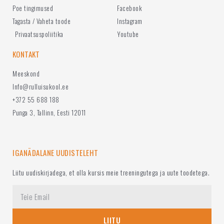
Poe tingimused
Facebook
Tagasta / Vaheta toode
Instagram
Privaatsuspoliitika
Youtube
KONTAKT
Meeskond
Info@rulluisukool.ee
+372 55 688 188
Punga 3, Tallinn, Eesti 12011
IGANÄDALANE UUDISTELEHT
Liitu uudiskirjadega, et olla kursis meie treeningutega ja uute toodetega.
LIITU