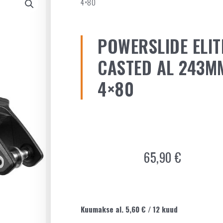
4×80
POWERSLIDE ELIT
CASTED AL 243M
4×80
65,90
€
Kuumakse al.
5,60
€
/ 12 kuud