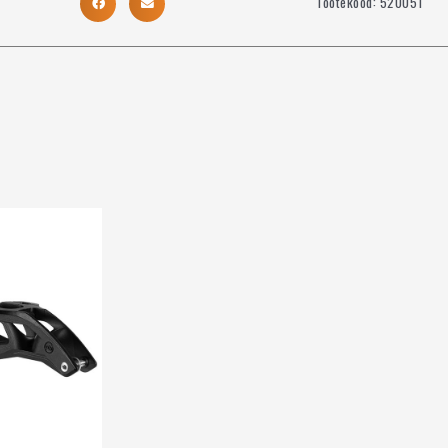
Tootekood:
520051