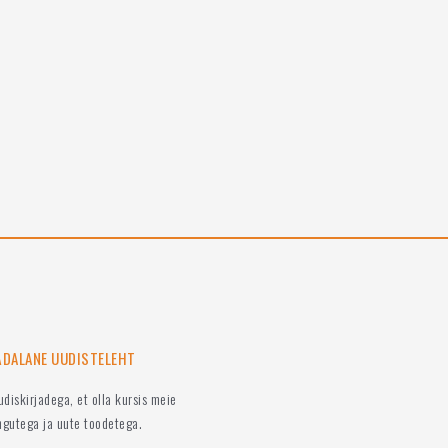
ÄDALANE UUDISTELEHT
uudiskirjadega, et olla kursis meie
ngutega ja uute toodetega.