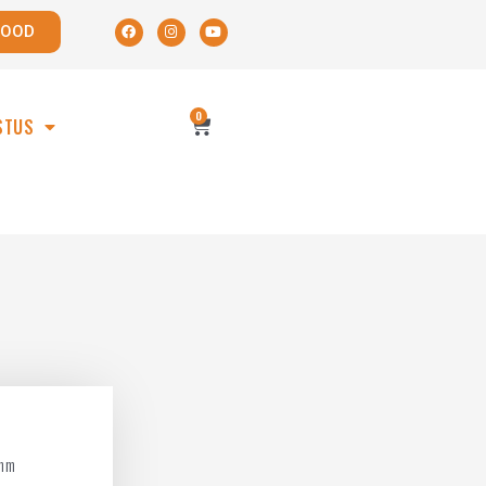
POOD
0
STUS
3mm