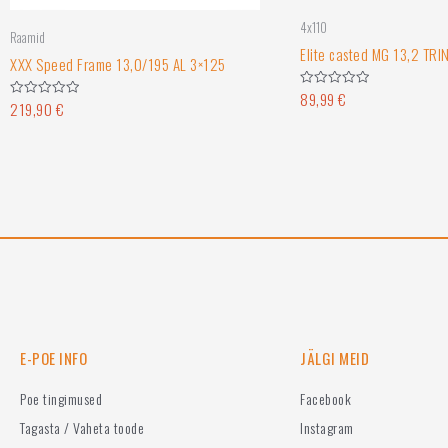
4x110
Raamid
Elite casted MG 13,2 TRI
XXX Speed Frame 13,0/195 AL 3×125
89,99
€
Hinnanguga
219,90
€
Hinnanguga
0
0
/
/
5
5
E-POE INFO
JÄLGI MEID
Poe tingimused
Facebook
Tagasta / Vaheta toode
Instagram