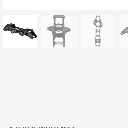
Powerslide Elite Casted AL 243mm 4×80