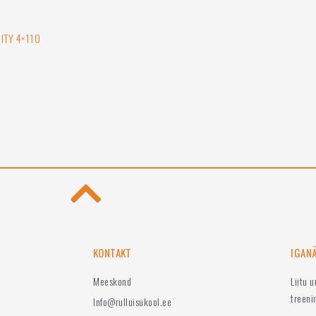
NITY 4×110
KONTAKT
IGAN
Meeskond
Liitu 
treeni
Info@rulluisukool.ee