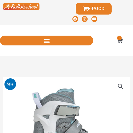
E-POOD
0
Sale!