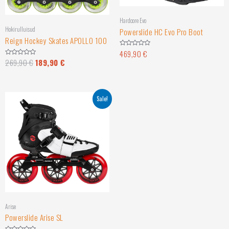
Hardcore Evo
Hokirulluisud
Powerslide HC Evo Pro Boot
Reign Hockey Skates APOLLO 100
469,90
€
Hinnanguga
0
269,90
€
189,90
€
Hinnanguga
/
0
5
/
5
Sale!
Arise
Powerslide Arise SL