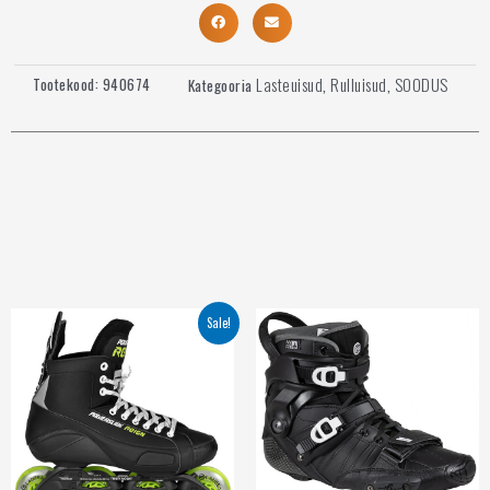
Lasteuisud
Rulluisud
SOODUS
Tootekood:
940674
Kategooria
,
,
Sale!