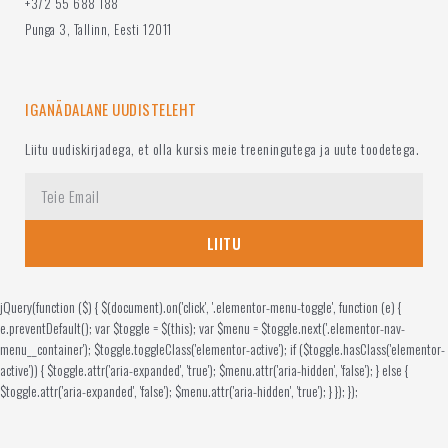
+372 55 688 188
Punga 3, Tallinn, Eesti 12011
IGANÄDALANE UUDISTELEHT
Liitu uudiskirjadega, et olla kursis meie treeningutega ja uute toodetega.
LIITU
jQuery(function ($) { $(document).on('click', '.elementor-menu-toggle', function (e) {
e.preventDefault(); var $toggle = $(this); var $menu = $toggle.next('.elementor-nav-
menu__container'); $toggle.toggleClass('elementor-active'); if ($toggle.hasClass('elementor-
active')) { $toggle.attr('aria-expanded', 'true'); $menu.attr('aria-hidden', 'false'); } else {
$toggle.attr('aria-expanded', 'false'); $menu.attr('aria-hidden', 'true'); } }); });