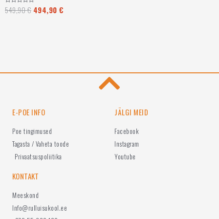
549,90
€
494,90
€
Hinnanguga
0
/
5
E-POE INFO
JÄLGI MEID
Poe tingimused
Facebook
Tagasta / Vaheta toode
Instagram
Privaatsuspoliitika
Youtube
KONTAKT
Meeskond
Info@rulluisukool.ee