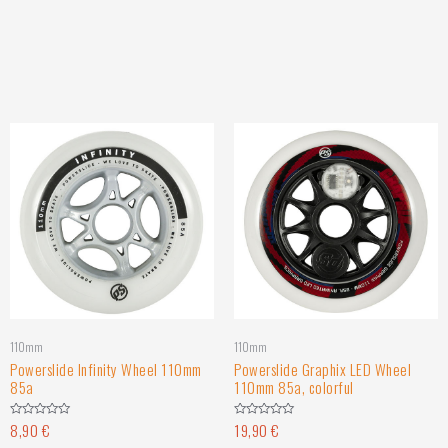
110mm
110mm
Powerslide Infinity Wheel 110mm
Powerslide Graphix LED Wheel
85a
110mm 85a, colorful
8,90
€
19,90
€
Hinnanguga
Hinnanguga
0
0
/
/