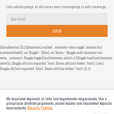
Liitu uudiskirjadega, et olla kursis meie treeningutega ja uute toodetega.
LIITU
jQuery(function ($) { $(document).on('click', '.elementor-menu-toggle', function (e) {
e.preventDefault(); var $toggle = $(this); var $menu = $toggle.next('.elementor-nav-
menu__container'); $toggle.toggleClass('elementor-active'); if ($toggle.hasClass('elementor-
active')) { $toggle.attr('aria-expanded', 'true'); $menu.attr('aria-hidden', 'false'); } else {
$toggle.attr('aria-expanded', 'false'); $menu.attr('aria-hidden', 'true'); } }); });
Me kasutame küpsiseid, et teha teie kogemuseks mugavamaks. Uue e-
privaatsuse direktiivi järgimiseks, peame küsima teie nõusolekut küpsiste
kasutamiseks.
Küpsiste Poliitika