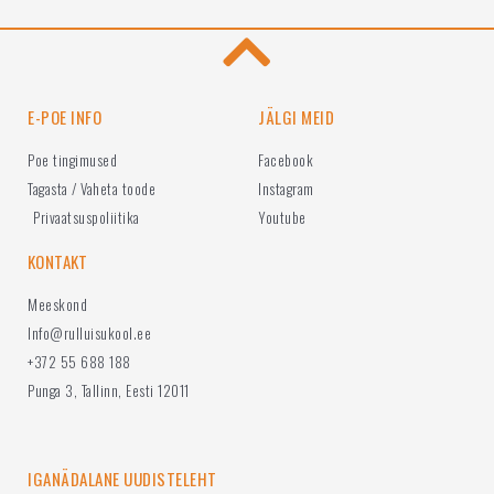
E-POE INFO
JÄLGI MEID
Poe tingimused
Facebook
Tagasta / Vaheta toode
Instagram
Privaatsuspoliitika
Youtube
KONTAKT
Meeskond
Info@rulluisukool.ee
+372 55 688 188
Punga 3, Tallinn, Eesti 12011
IGANÄDALANE UUDISTELEHT