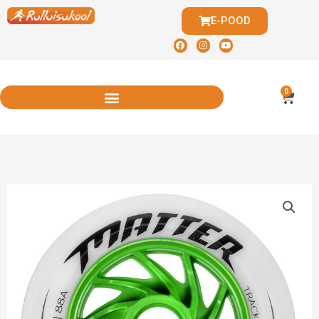
E-POOD
0