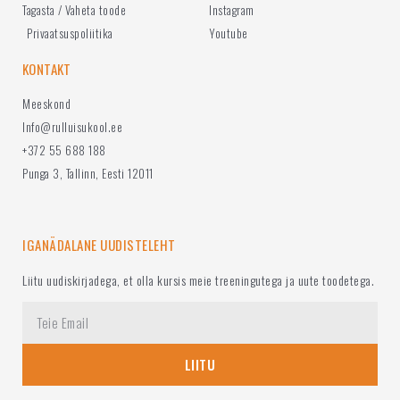
Tagasta / Vaheta toode
Instagram
Privaatsuspoliitika
Youtube
KONTAKT
Meeskond
Info@rulluisukool.ee
+372 55 688 188
Punga 3, Tallinn, Eesti 12011
IGANÄDALANE UUDISTELEHT
Liitu uudiskirjadega, et olla kursis meie treeningutega ja uute toodetega.
LIITU