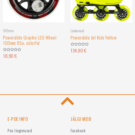
100mm
Lasteuisud
Powerslide Graphix LED Wheel
Powerslide Jet Kids Yellow
100mm 85a, colorful
134,90
€
Hinnanguga
0
18,90
€
Hinnanguga
/
0
5
/
5
E-POE INFO
JÄLGI MEID
Poe tingimused
Facebook