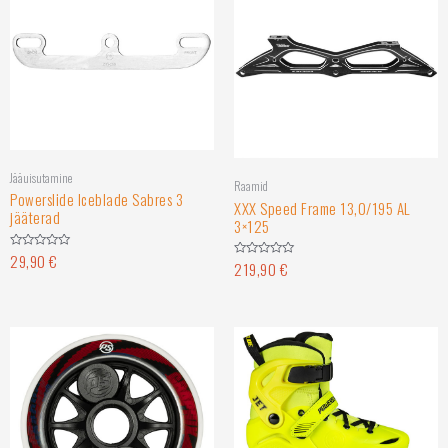
Jääuisutamine
Raamid
Powerslide Iceblade Sabres 3
XXX Speed Frame 13,0/195 AL
jääterad
3×125
29,90
€
Hinnanguga
219,90
€
Hinnanguga
0
0
/
/
5
5