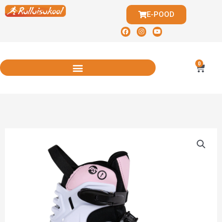
E-POOD
0