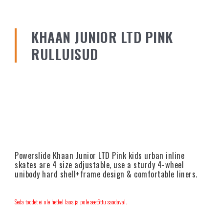
KHAAN JUNIOR LTD PINK
RULLUISUD
Powerslide Khaan Junior LTD Pink kids urban inline
skates are 4 size adjustable, use a sturdy 4-wheel
unibody hard shell+frame design & comfortable liners.
Seda toodet ei ole hetkel laos ja pole seetõttu saadaval.