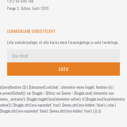
+372 55 688 188
Punga 3, Tallinn, Eesti 12011
IGANÄDALANE UUDISTELEHT
Liitu uudiskirjadega, et olla kursis meie treeningutega ja uute toodetega.
LIITU
jQuery(function ($) { $(document).on('click', '.elementor-menu-toggle', function (e) {
e.preventDefault(); var $toggle = $(this); var $menu = $toggle.next('.elementor-nav-
menu__container'); $toggle.toggleClass('elementor-active'); if ($toggle.hasClass('elementor-
active')) { $toggle.attr('aria-expanded', 'true'); $menu.attr('aria-hidden', 'false'); } else {
$toggle.attr('aria-expanded', 'false'); $menu.attr('aria-hidden', 'true'); } }); });