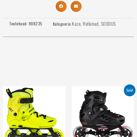
Kaze
Rulluisud
SOODUS
Tootekood:
908235
Kategooria
,
,
Sale!