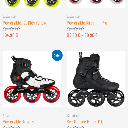
Lasteuisud
Lasteuisud
Powerslide Jet Kids Yellow
Powerslide Khaan Jr. Pro
134,90
€
89,90
€
–
99,90
€
Hinnanguga
Hinnanguga
0
0
/
/
5
5
Sale!
Arise
Rulluisud
Powerslide Arise SL
Swell Triple Black 110