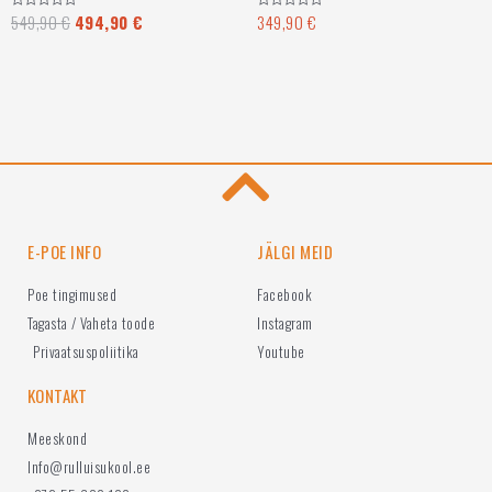
549,90
€
494,90
€
349,90
€
Hinnanguga
Hinnanguga
0
0
/
/
5
5
E-POE INFO
JÄLGI MEID
Poe tingimused
Facebook
Tagasta / Vaheta toode
Instagram
Privaatsuspoliitika
Youtube
KONTAKT
Meeskond
Info@rulluisukool.ee