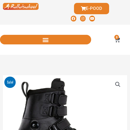
E-POOD
0
Sale!