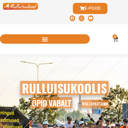
E-POOD
0
RULLUISUKOOLIS
ÕPID VABALT
RULLUISUTAMA