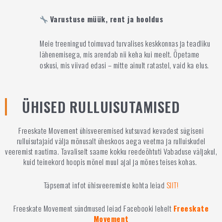
Varustuse müük, rent ja hooldus
Meie treeningud toimuvad turvalises keskkonnas ja teadliku
lähenemisega, mis arendab nii keha kui meelt. Õpetame
oskusi, mis viivad edasi – mitte ainult ratastel, vaid ka elus.
ÜHISED RULLUISUTAMISED
Freeskate Movement ühisveeremised kutsuvad kevadest sügiseni
rulluisutajaid välja mõnusalt üheskoos aega veetma ja rulluiskudel
veeremist nautima. Tavaliselt saame kokku reedeõhtuti Vabaduse väljakul,
kuid teinekord hoopis mõnel muul ajal ja mõnes teises kohas.
Täpsemat infot ühisveeremiste kohta leiad
SIIT!
Freeskate Movement sündmused leiad Facebooki lehelt
Freeskate
Movement