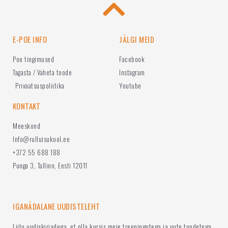
E-POE INFO
JÄLGI MEID
Poe tingimused
Facebook
Tagasta / Vaheta toode
Instagram
Privaatsuspoliitika
Youtube
KONTAKT
Meeskond
Info@rulluisukool.ee
+372 55 688 188
Punga 3, Tallinn, Eesti 12011
IGANÄDALANE UUDISTELEHT
Liitu uudiskirjadega, et olla kursis meie treeningutega ja uute toodetega.