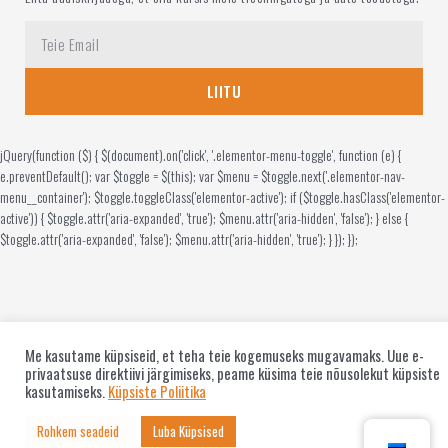
LIITU
jQuery(function ($) { $(document).on('click', '.elementor-menu-toggle', function (e) {
e.preventDefault(); var $toggle = $(this); var $menu = $toggle.next('.elementor-nav-
menu__container'); $toggle.toggleClass('elementor-active'); if ($toggle.hasClass('elementor-
active')) { $toggle.attr('aria-expanded', 'true'); $menu.attr('aria-hidden', 'false'); } else {
$toggle.attr('aria-expanded', 'false'); $menu.attr('aria-hidden', 'true'); } }); });
Me kasutame küpsiseid, et teha teie kogemuseks mugavamaks. Uue e-
privaatsuse direktiivi järgimiseks, peame küsima teie nõusolekut küpsiste
kasutamiseks.
Küpsiste Poliitika
Rohkem seadeid
Luba Küpsised