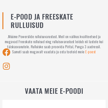
E-POOD JA FREESKATE
RULLUISUD
.
Müüme Powerslide rulluisuvarustust. Meil on valikus kvaliteetsed ja
mugavad Freeskate rulluisud ning rulluisuvarustust leidub nii lastele kui
täiskasvanutele. Rulluiske saab proovida Pirital,
Punga 3 aadressil.
Samuti saab mugavalt vaadata ja osta tooteid meie
E-poest
VAATA MEIE E-POODI