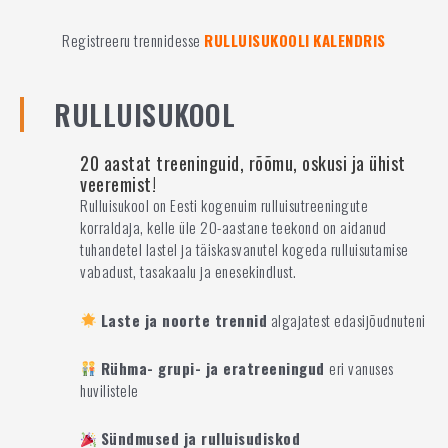
Registreeru trennidesse
RULLUISUKOOLI
KALENDRIS
RULLUISUKOOL
20 aastat treeninguid, rõõmu, oskusi ja ühist
veeremist!
Rulluisukool on Eesti kogenuim rulluisutreeningute
korraldaja, kelle üle 20-aastane teekond on aidanud
tuhandetel lastel ja täiskasvanutel kogeda rulluisutamise
vabadust, tasakaalu ja enesekindlust.
Laste ja noorte trennid
algajatest edasijõudnuteni
Rühma- grupi- ja eratreeningud
eri vanuses
huvilistele
Sündmused ja rulluisudiskod