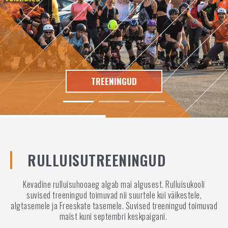
TREENINGUD
RULLUISUTREENINGUD
Kevadine rulluisuhooaeg algab mai algusest. Rulluisukooli
suvised treeningud toimuvad nii suurtele kui väikestele,
algtasemele ja Freeskate tasemele.
Suvised treeningud toimuvad
maist kuni septembri keskpaigani.