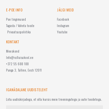
E-POE INFO
JÄLGI MEID
Poe tingimused
Facebook
Tagasta / Vaheta toode
Instagram
Privaatsuspoliitika
Youtube
KONTAKT
Meeskond
Info@rulluisukool.ee
+372 55 688 188
Punga 3, Tallinn, Eesti 12011
IGANÄDALANE UUDISTELEHT
Liitu uudiskirjadega, et olla kursis meie treeningutega ja uute toodetega.