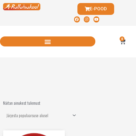
E-POOD
0
Näitan ainukest tulemust