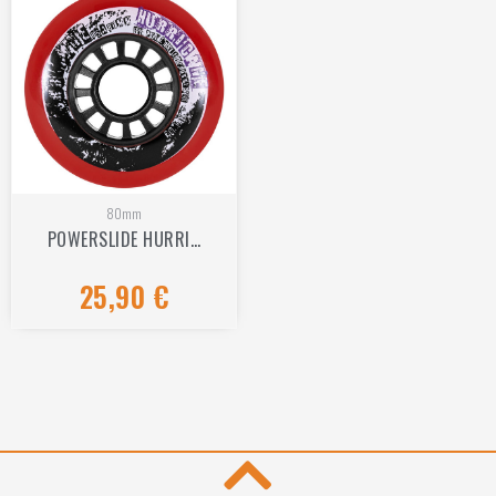
80mm
POWERSLIDE HURRI…
25,90
€
Hinnanguga
0
/
5