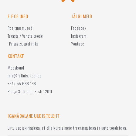
E-POE INFO
JÄLGI MEID
Poe tingimused
Facebook
Tagasta / Vaheta toode
Instagram
Privaatsuspoliitika
Youtube
KONTAKT
Meeskond
Info@rulluisukool.ee
+372 55 688 188
Punga 3, Tallinn, Eesti 12011
IGANÄDALANE UUDISTELEHT
Liitu uudiskirjadega, et olla kursis meie treeningutega ja uute toodetega.