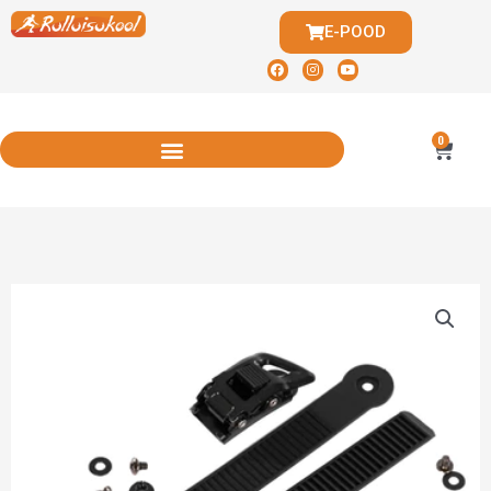
E-POOD
0