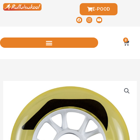
E-POOD
0