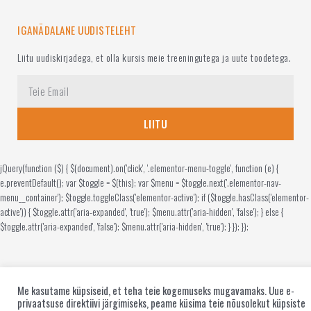
IGANÄDALANE UUDISTELEHT
Liitu uudiskirjadega, et olla kursis meie treeningutega ja uute toodetega.
LIITU
jQuery(function ($) { $(document).on('click', '.elementor-menu-toggle', function (e) {
e.preventDefault(); var $toggle = $(this); var $menu = $toggle.next('.elementor-nav-
menu__container'); $toggle.toggleClass('elementor-active'); if ($toggle.hasClass('elementor-
active')) { $toggle.attr('aria-expanded', 'true'); $menu.attr('aria-hidden', 'false'); } else {
$toggle.attr('aria-expanded', 'false'); $menu.attr('aria-hidden', 'true'); } }); });
Me kasutame küpsiseid, et teha teie kogemuseks mugavamaks. Uue e-
privaatsuse direktiivi järgimiseks, peame küsima teie nõusolekut küpsiste