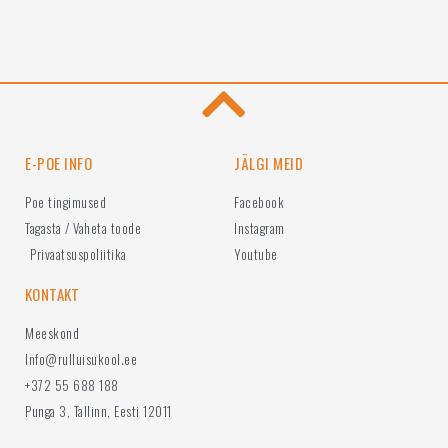
E-POE INFO
JÄLGI MEID
Poe tingimused
Facebook
Tagasta / Vaheta toode
Instagram
Privaatsuspoliitika
Youtube
KONTAKT
Meeskond
Info@rulluisukool.ee
+372 55 688 188
Punga 3, Tallinn, Eesti 12011