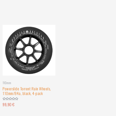
110mm
Powerslide Torrent Rain Wheels,
110mm/84a, black, 4-pack
99,90
€
Hinnanguga
0
/
5