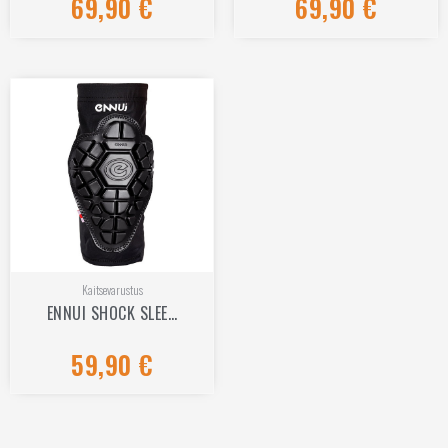
69,90
€
69,90
€
0
0
/
/
5
5
Kaitsevarustus
ENNUI SHOCK SLEE…
59,90
€
Hinnanguga
0
/
5