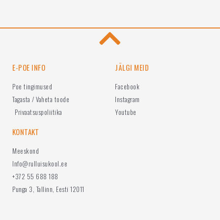
E-POE INFO
JÄLGI MEID
Poe tingimused
Facebook
Tagasta / Vaheta toode
Instagram
Privaatsuspoliitika
Youtube
KONTAKT
Meeskond
Info@rulluisukool.ee
+372 55 688 188
Punga 3, Tallinn, Eesti 12011