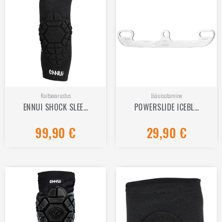
Kaitsevarustus
Jääuisutamine
ENNUI SHOCK SLEE…
POWERSLIDE ICEBL…
99,90
€
29,90
€
Hinnanguga
Hinnanguga
0
0
/
/
5
5