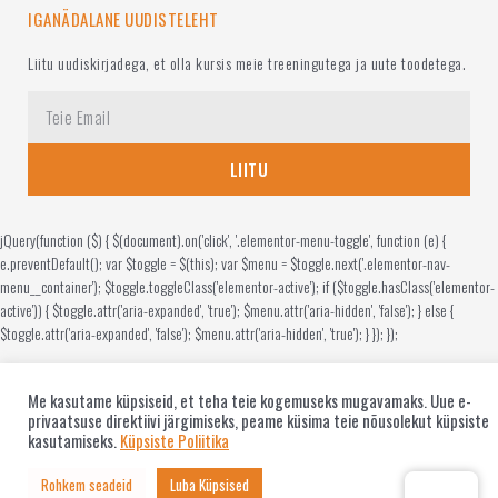
IGANÄDALANE UUDISTELEHT
Liitu uudiskirjadega, et olla kursis meie treeningutega ja uute toodetega.
LIITU
jQuery(function ($) { $(document).on('click', '.elementor-menu-toggle', function (e) {
e.preventDefault(); var $toggle = $(this); var $menu = $toggle.next('.elementor-nav-
menu__container'); $toggle.toggleClass('elementor-active'); if ($toggle.hasClass('elementor-
active')) { $toggle.attr('aria-expanded', 'true'); $menu.attr('aria-hidden', 'false'); } else {
$toggle.attr('aria-expanded', 'false'); $menu.attr('aria-hidden', 'true'); } }); });
Me kasutame küpsiseid, et teha teie kogemuseks mugavamaks. Uue e-
privaatsuse direktiivi järgimiseks, peame küsima teie nõusolekut küpsiste
kasutamiseks.
Küpsiste Poliitika
Rohkem seadeid
Luba Küpsised