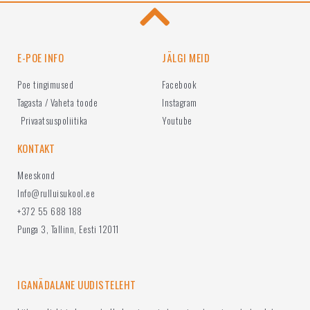
E-POE INFO
JÄLGI MEID
Poe tingimused
Facebook
Tagasta / Vaheta toode
Instagram
Privaatsuspoliitika
Youtube
KONTAKT
Meeskond
Info@rulluisukool.ee
+372 55 688 188
Punga 3, Tallinn, Eesti 12011
IGANÄDALANE UUDISTELEHT