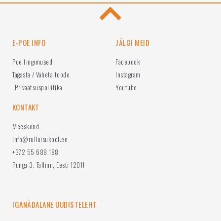
E-POE INFO
JÄLGI MEID
Poe tingimused
Facebook
Tagasta / Vaheta toode
Instagram
Privaatsuspoliitika
Youtube
KONTAKT
Meeskond
Info@rulluisukool.ee
+372 55 688 188
Punga 3, Tallinn, Eesti 12011
IGANÄDALANE UUDISTELEHT