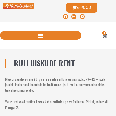
E-POOD
0
RULLUISKUDE RENT
Meie arsenalis on üle
70 paari rendi rulluiske
suurustes 27–49 – igale
jalale! Lisaks saad laenutada ka
kaitsmed ja kiivri
, et su veeremine oleks
turvaline ja murevaba.
Varustust saad rentida
Freeskate rulluisupoes
Tallinnas, Pirital, aadressil
Punga 3
.