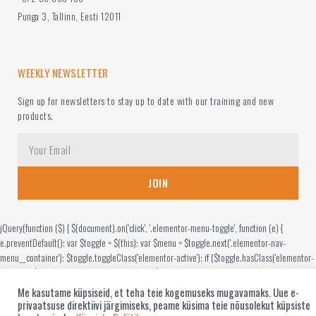
Punga 3, Tallinn, Eesti 12011
WEEKLY NEWSLETTER
Sign up for newsletters to stay up to date with our training and new
products.
JOIN
jQuery(function ($) { $(document).on('click', '.elementor-menu-toggle', function (e) {
e.preventDefault(); var $toggle = $(this); var $menu = $toggle.next('.elementor-nav-
menu__container'); $toggle.toggleClass('elementor-active'); if ($toggle.hasClass('elementor-
active')) { $toggle.attr('aria-expanded', 'true'); $menu.attr('aria-hidden', 'false'); } else {
$toggle.attr('aria-expanded', 'false'); $menu.attr('aria-hidden', 'true'); } }); });
Me kasutame küpsiseid, et teha teie kogemuseks mugavamaks. Uue e-
privaatsuse direktiivi järgimiseks, peame küsima teie nõusolekut küpsiste