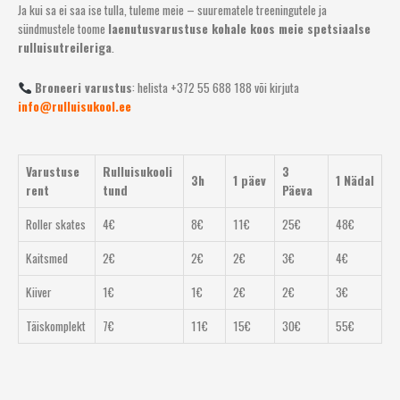
Ja kui sa ei saa ise tulla, tuleme meie – suurematele treeningutele ja
sündmustele toome
laenutusvarustuse kohale koos meie spetsiaalse
rulluisutreileriga
.
Broneeri varustus
: helista +372 55 688 188 või kirjuta
info@rulluisukool.ee
Varustuse
Rulluisukooli
3
3h
1 päev
1 Nädal
rent
tund
Päeva
Roller skates
4€
8€
11€
25€
48€
Kaitsmed
2€
2€
2€
3€
4€
Kiiver
1€
1€
2€
2€
3€
Täiskomplekt
7€
11€
15€
30€
55€